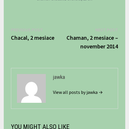
Navigácia
Previous
Next
PREVIOUS POST
NEXT POST
post:
post:
Chacal, 2 mesiace
Chaman, 2 mesiace –
v
november 2014
článku
jawka
View all posts by jawka →
YOU MIGHT ALSO LIKE